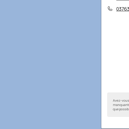
0376
Avez-vous 
manquantes
que possibl