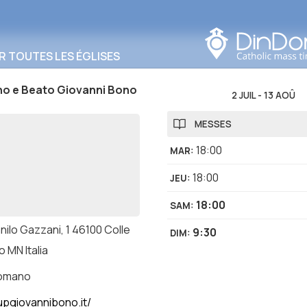
Rechercher dans cette
zone
R TOUTES LES ÉGLISES
no e Beato Giovanni Bono
2 JUIL
-
13 AOÛ
MESSES
18:00
MAR
:
18:00
JEU
:
18:00
SAM
:
nilo Gazzani, 1 46100 Colle
9:30
DIM
:
 MN Italia
romano
pgiovannibono.it/