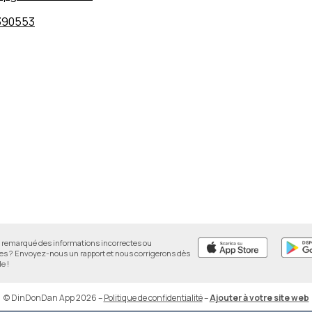
390553
remarqué des informations incorrectes ou
 ? Envoyez-nous un rapport et nous corrigerons dès
e !
© DinDonDan App 2026
–
Politique de confidentialité
–
Ajouter à votre site web