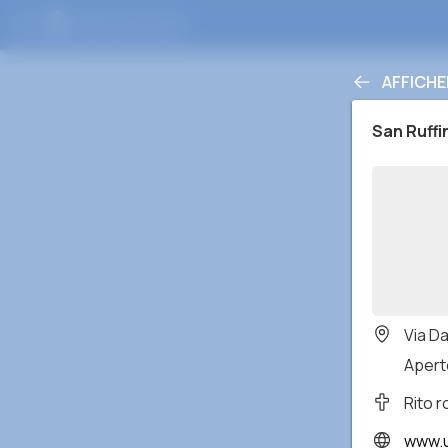
AFFICHE
San Ruffi
Via Da
Aperto
Rito 
www.u