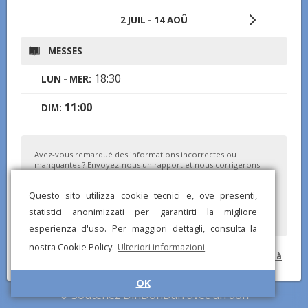
2 JUIL - 14 AOÛ
MESSES
18:30
LUN - MER:
11:00
DIM:
Avez-vous remarqué des informations incorrectes ou
manquantes ? Envoyez-nous un rapport et nous corrigerons
dès que possible !
Questo sito utilizza cookie tecnici e, ove presenti,
statistici anonimizzati per garantirti la migliore
esperienza d'uso. Per maggiori dettagli, consulta la
nostra Cookie Policy.
Ulteriori informazioni
© DinDonDan App 2026 –
Politique de confidentialité
–
Ajouter à
votre site web
OK
Soutenez DinDonDan avec un don