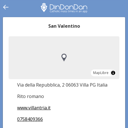
San Valentino
MapLibre
MapLibre
Via della Repubblica, 2 06063 Villa PG Italia
Rito romano
www.villantria.it
0758409366