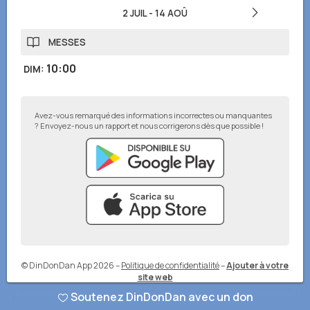
2 JUIL
-
14 AOÛ
MESSES
10:00
DIM
:
Avez-vous remarqué des informations incorrectes ou manquantes
? Envoyez-nous un rapport et nous corrigerons dès que possible !
© DinDonDan App 2026
–
Politique de confidentialité
–
Ajouter à votre
site web
Soutenez DinDonDan avec un don