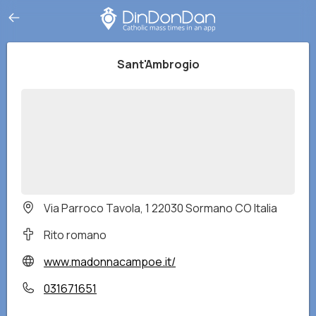
Sant'Ambrogio
Via Parroco Tavola, 1 22030 Sormano CO Italia
Rito romano
www.madonnacampoe.it/
031671651