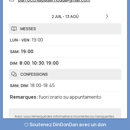
2 JUIL
-
13 AOÛ
MESSES
19:00
LUN - VEN
:
19:00
SAM
:
8:00
,
10:30
,
19:00
DIM
:
CONFESSIONS
18:00-18:45
SAM, DIM
:
Remarques
:
fuori orario su appuntamento
Avez-vous remarqué des informations incorrectes ou manquantes
? Envoyez-nous un rapport et nous corrigerons dès que possible !
Soutenez DinDonDan avec un don