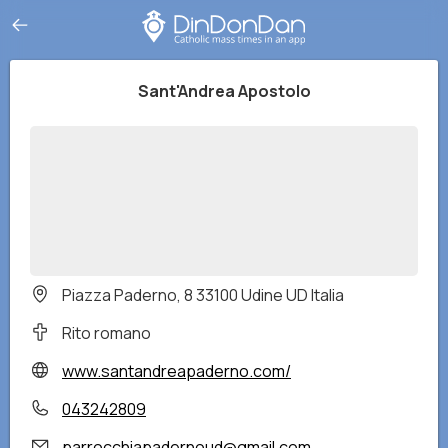
Sant'Andrea Apostolo
Piazza Paderno, 8 33100 Udine UD Italia
Rito romano
www.santandreapaderno.com/
043242809
parrocchiapadernoud@gmail.com