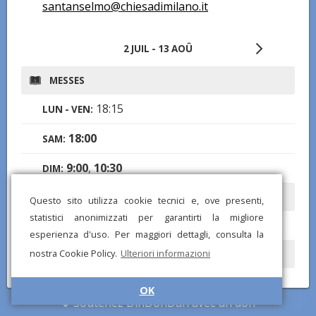
santanselmo@chiesadimilano.it
2 JUIL - 13 AOÛ
MESSES
18:15
LUN - VEN:
18:00
SAM:
9:00
,
10:30
DIM:
CONFESSIONS
Questo sito utilizza cookie tecnici e, ove presenti,
statistici anonimizzati per garantirti la migliore
16:00-17:30
SAM:
esperienza d'uso. Per maggiori dettagli, consulta la
nostra Cookie Policy.
Ulteriori informazioni
HEURES D'OUVERTURE
8:00-19:00
LUN - DIM:
OK
Soutenez DinDonDan avec un don
ADORATION EUCHARISTIQUE