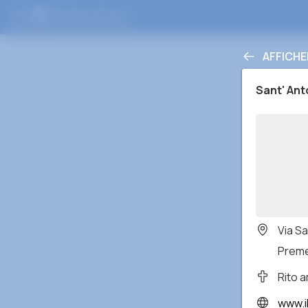
AFFICHE
Sant' Ant
Via Sa
Preme
Rito 
www.ilq