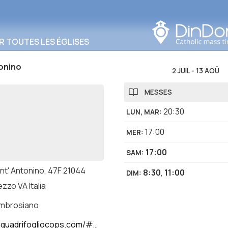
Rechercher dans cette
zone
R TOUTES LES ÉGLISES
onino
2 JUIL
-
13 AOÛ
MESSES
20:30
LUN, MAR
:
17:00
MER
:
17:00
SAM
:
nt' Antonino, 47F 21044
8:30
,
11:00
DIM
:
zzo VA Italia
ambrosiano
uadrifogliocops.com/#gsc.tab=0