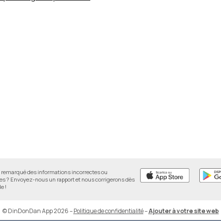
remarqué des informations incorrectes ou
 ? Envoyez-nous un rapport et nous corrigerons dès
e !
© DinDonDan App 2026
–
Politique de confidentialité
–
Ajouter à votre site web