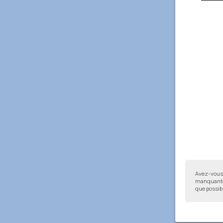
Avez-vous 
manquantes
que possibl