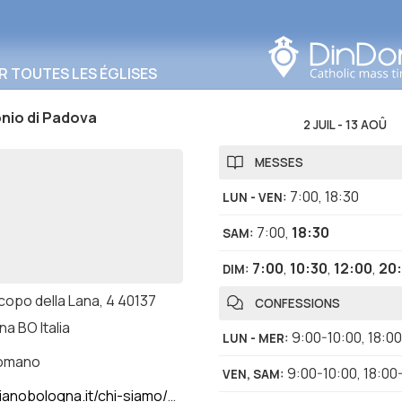
Rechercher dans cette
zone
R TOUTES LES ÉGLISES
nio di Padova
2 JUIL
-
13 AOÛ
MESSES
7:00
,
18:30
LUN - VEN
:
7:00
,
18:30
SAM
:
7:00
,
10:30
,
12:00
,
20
DIM
:
copo della Lana, 4 40137
CONFESSIONS
a BO Italia
9:00-10:00
,
18:0
LUN - MER
:
romano
9:00-10:00
,
18:00
VEN, SAM
:
ogna.it/chi-siamo/antoniano/la-basilica-di-santantonio/