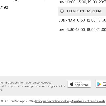
10:00-13:00
,
19:00-20:
DIM
:
7190
HEURES D'OUVERTURE
6:30-12:00
,
17:3
LUN - SAM
:
6:30-13:00
,
18:00-21:0
DIM
:
remarqué des informations incorrectes ou
 ? Envoyez-nous un rapport et nous corrigerons dès
e !
© DinDonDan App 2026
–
Politique de confidentialité
–
Ajouter à votre site web