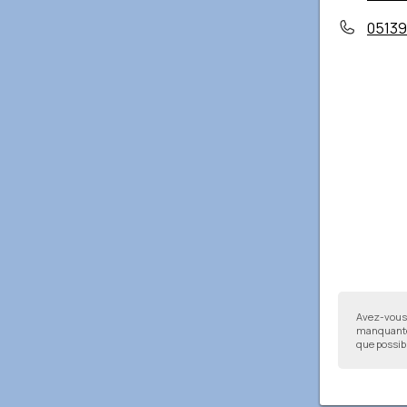
05139
Avez-vous 
manquantes
que possibl