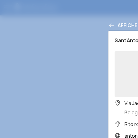
AFFICHE
Sant'Anto
Via Ja
Bologn
Rito 
antonianobol