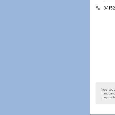
0415
Avez-vous 
manquantes
que possibl