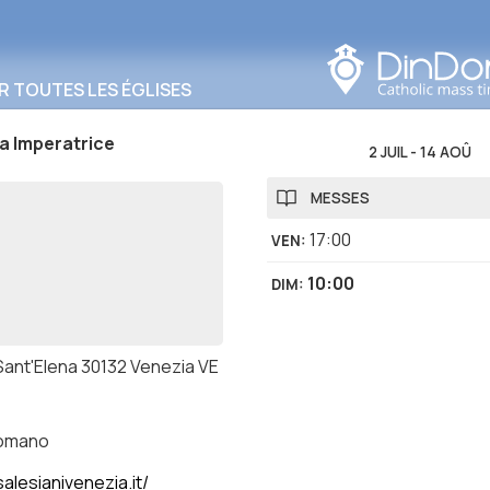
Rechercher dans cette
zone
R TOUTES LES ÉGLISES
a Imperatrice
2 JUIL
-
14 AOÛ
MESSES
17:00
VEN
:
10:00
DIM
:
 Sant'Elena 30132 Venezia VE
romano
alesianivenezia.it/