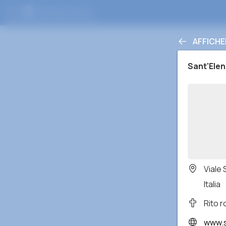
AFFICHE
Sant'Elen
Viale
Italia
Rito 
www.s