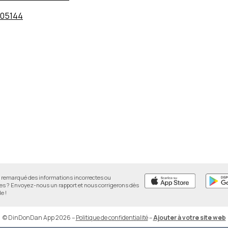
205144
remarqué des informations incorrectes ou
 ? Envoyez-nous un rapport et nous corrigerons dès
e !
© DinDonDan App 2026
–
Politique de confidentialité
–
Ajouter à votre site web