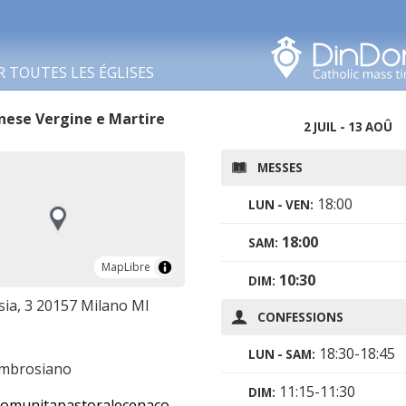
Rechercher dans cette
zone
R TOUTES LES ÉGLISES
nese Vergine e Martire
2 JUIL - 13 AOÛ
MESSES
18:00
LUN - VEN:
18:00
SAM:
MapLibre
MapLibre
10:30
DIM:
sia, 3 20157 Milano MI
CONFESSIONS
18:30-18:45
LUN - SAM:
ambrosiano
11:15-11:30
DIM:
apastoralecenacolo.it/datiparrocchia/santa-agnese