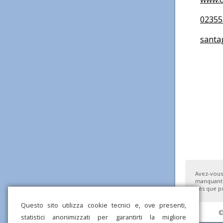
02355
santa
Avez-vous
manquante
dès que po
Questo sito utilizza cookie tecnici e, ove presenti,
©
statistici anonimizzati per garantirti la migliore