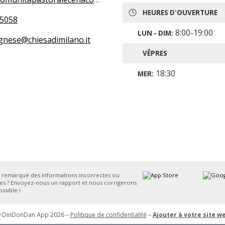
HEURES D'OUVERTURE
5058
8:00-19:00
LUN - DIM:
gnese@chiesadimilano.it
VÊPRES
18:30
MER:
 remarqué des informations incorrectes ou
s ? Envoyez-nous un rapport et nous corrigerons
ssible !
 DinDonDan App 2026 –
Politique de confidentialité
–
Ajouter à votre site w