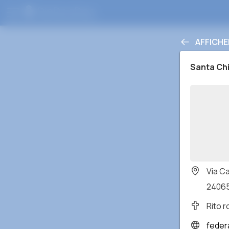
AFFICHE
Santa Ch
Via Ca
24065
Rito 
federazione