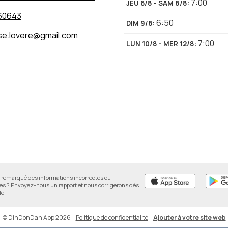
7:00
JEU 6/8 - SAM 8/8
:
60643
6:50
DIM 9/8
:
sse.lovere@gmail.com
7:00
LUN 10/8 - MER 12/8
:
remarqué des informations incorrectes ou
 ? Envoyez-nous un rapport et nous corrigerons dès
e !
© DinDonDan App 2026
–
Politique de confidentialité
–
Ajouter à votre site web