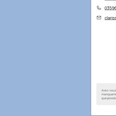
0359
clari
Avez-vous 
manquantes
que possibl