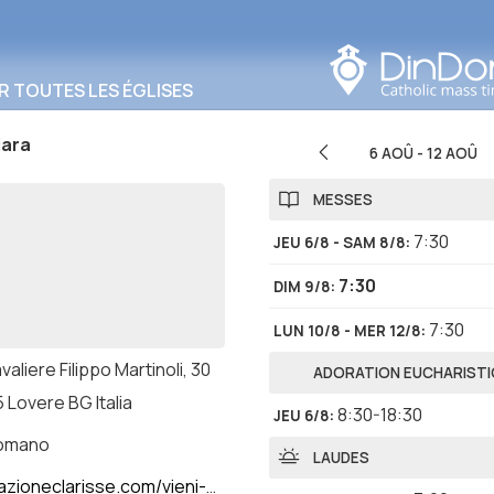
Rechercher dans cette
zone
R TOUTES LES ÉGLISES
iara
6 AOÛ
-
12 AOÛ
MESSES
7:30
JEU 6/8 - SAM 8/8
:
7:30
DIM 9/8
:
7:30
LUN 10/8 - MER 12/8
:
valiere Filippo Martinoli, 30
ADORATION EUCHARIST
 Lovere BG Italia
8:30-18:30
JEU 6/8
:
romano
LAUDES
clarisse.com/vieni-a-trovarci/monastero-di-lovere/