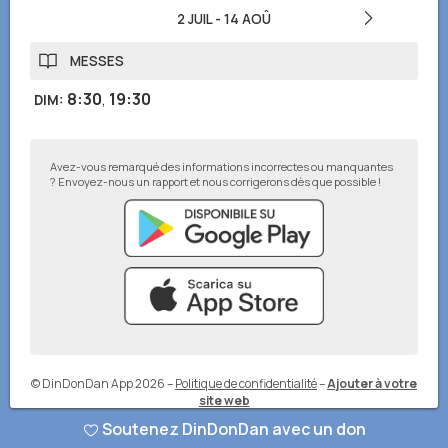
2 JUIL
-
14 AOÛ
MESSES
8:30
,
19:30
DIM
:
Avez-vous remarqué des informations incorrectes ou manquantes
? Envoyez-nous un rapport et nous corrigerons dès que possible !
© DinDonDan App 2026
–
Politique de confidentialité
–
Ajouter à votre
site web
Soutenez DinDonDan avec un don