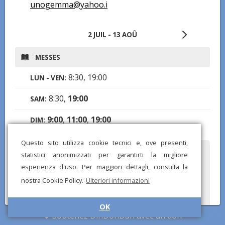
unogemma@yahoo.i
2 JUIL - 13 AOÛ
MESSES
8:30, 19:00
LUN - VEN:
8:30,
19:00
SAM:
9:00
,
11:00
,
19:00
DIM:
Questo sito utilizza cookie tecnici e, ove presenti,
Avez-vous remarqué des informations incorrectes ou
statistici anonimizzati per garantirti la migliore
manquantes ? Envoyez-nous un rapport et nous corrigerons
esperienza d'uso. Per maggiori dettagli, consulta la
dès que possible !
nostra Cookie Policy.
Ulteriori informazioni
OK
Soutenez DinDonDan avec un don