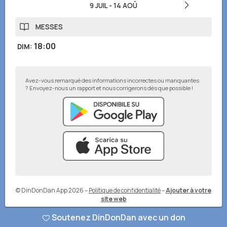
9 JUIL
-
14 AOÛ
MESSES
18:00
DIM
:
Avez-vous remarqué des informations incorrectes ou manquantes
? Envoyez-nous un rapport et nous corrigerons dès que possible !
© DinDonDan App 2026
–
Politique de confidentialité
–
Ajouter à votre
site web
Soutenez DinDonDan avec un don