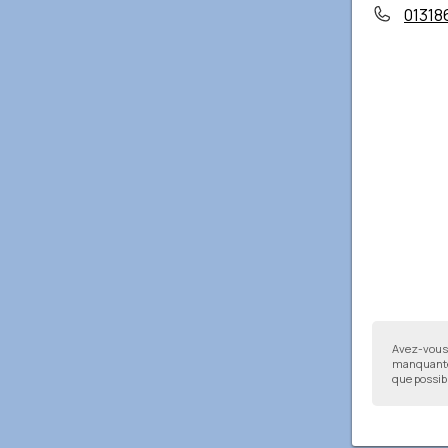
01318
Avez-vous 
manquantes
que possibl