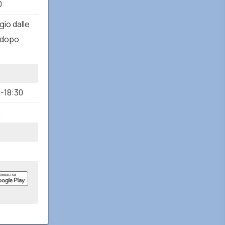
0
io dalle
 dopo
0-18:30
0