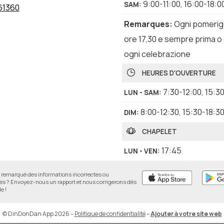
9:00-11:00
,
16:00-18:0
SAM
:
61360
Remarques
:
Ogni pomerigg
ore 17,30 e sempre prima o
ogni celebrazione
HEURES D'OUVERTURE
7:30-12:00
,
15:3
LUN - SAM
:
8:00-12:30
,
15:30-18:3
DIM
:
CHAPELET
17:45
LUN - VEN
:
17:30
SAM
:
remarqué des informations incorrectes ou
 ? Envoyez-nous un rapport et nous corrigerons dès
e !
© DinDonDan App 2026
–
Politique de confidentialité
–
Ajouter à votre site web