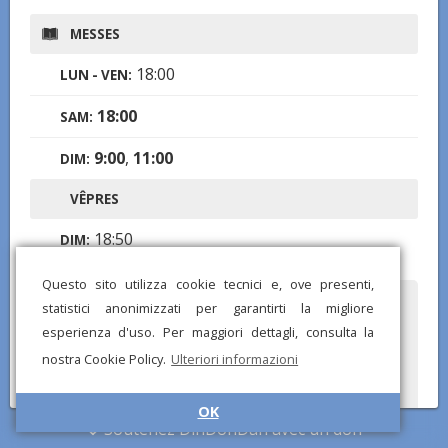
MESSES
18:00
LUN - VEN:
18:00
SAM:
9:00
,
11:00
DIM:
VÊPRES
18:50
DIM:
Questo sito utilizza cookie tecnici e, ove presenti,
statistici anonimizzati per garantirti la migliore
Avez-vous remarqué des informations incorrectes ou
manquantes ? Envoyez-nous un rapport et nous corrigerons
esperienza d'uso. Per maggiori dettagli, consulta la
dès que possible !
nostra Cookie Policy.
Ulteriori informazioni
OK
Soutenez DinDonDan avec un don