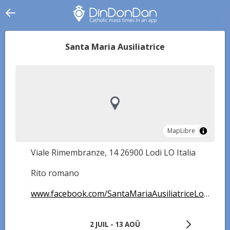
Santa Maria Ausiliatrice
MapLibre
MapLibre
Viale Rimembranze, 14 26900 Lodi LO Italia
Rito romano
www.facebook.com/SantaMariaAusiliatriceLodi/
2 JUIL - 13 AOÛ