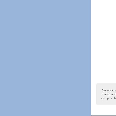
Avez-vous 
manquantes
que possibl