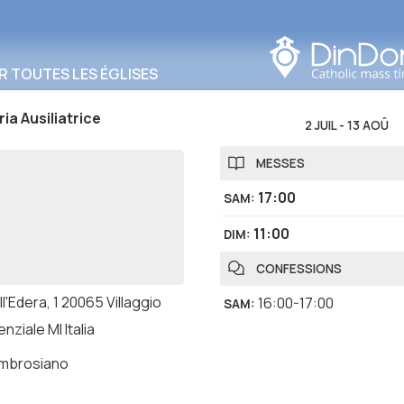
Rechercher dans cette
zone
R TOUTES LES ÉGLISES
ia Ausiliatrice
2 JUIL
-
13 AOÛ
MESSES
17:00
SAM
:
11:00
DIM
:
CONFESSIONS
ll'Edera, 1 20065 Villaggio
16:00-17:00
SAM
:
nziale MI Italia
ambrosiano