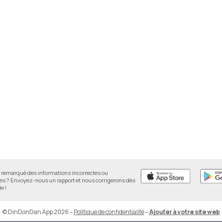
remarqué des informations incorrectes ou
 ? Envoyez-nous un rapport et nous corrigerons dès
e !
© DinDonDan App 2026
–
Politique de confidentialité
–
Ajouter à votre site web