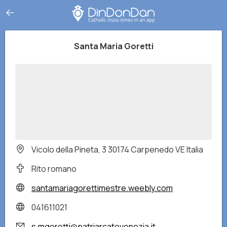
Santa Maria Goretti
Vicolo della Pineta, 3 30174 Carpenedo VE Italia
Rito romano
santamariagorettimestre.weebly.com
041611021
s.mgoretti@patriarcatovenezia.it