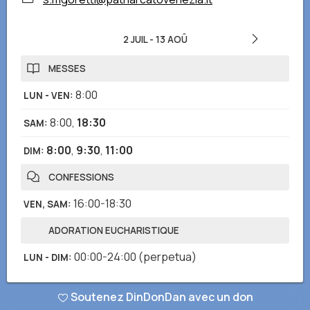
2 JUIL
-
13 AOÛ
MESSES
8:00
LUN - VEN
:
8:00
,
18:30
SAM
:
8:00
,
9:30
,
11:00
DIM
:
CONFESSIONS
16:00-18:30
VEN, SAM
:
ADORATION EUCHARISTIQUE
00:00-24:00
(perpetua)
LUN - DIM
:
Soutenez DinDonDan avec un don
Avez-vous remarqué des informations incorrectes ou manquantes