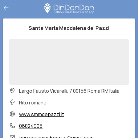
Santa Maria Maddalena de' Pazzi
Largo Fausto Vicarelli, 7 00156 Roma RM Italia
Rito romano
www.smmdepazzi.it
06824905
parrocosmmdepazzi@gmail.com