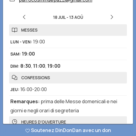
18 JUIL
-
13 AOÛ
MESSES
19:00
LUN - VEN
:
19:00
SAM
:
8:30
,
11:00
,
19:00
DIM
:
CONFESSIONS
16:00-20:00
JEU
:
Remarques
:
prima delle Messe domenicali e nei
giorni e negli orari di segreteria
HEURES D'OUVERTURE
Soutenez DinDonDan avec un don
7:15-12:30
,
17:00-20:00
LUN - DIM
: