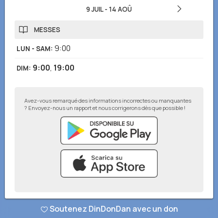
9 JUIL
-
14 AOÛ
MESSES
9:00
LUN - SAM
:
9:00
,
19:00
DIM
:
Avez-vous remarqué des informations incorrectes ou manquantes
? Envoyez-nous un rapport et nous corrigerons dès que possible !
© DinDonDan App 2026
–
Politique de confidentialité
–
Ajouter à votre
Soutenez DinDonDan avec un don
site web