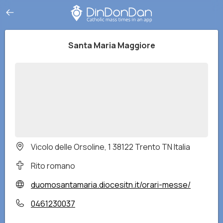
Santa Maria Maggiore
Vicolo delle Orsoline, 1 38122 Trento TN Italia
Rito romano
duomosantamaria.diocesitn.it/orari-messe/
0461230037