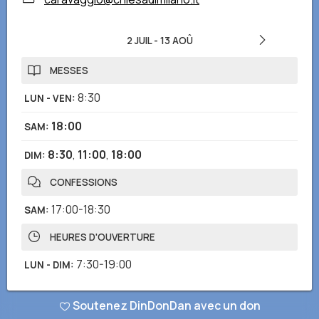
2 JUIL
-
13 AOÛ
MESSES
8:30
LUN - VEN
:
18:00
SAM
:
8:30
,
11:00
,
18:00
DIM
:
CONFESSIONS
17:00-18:30
SAM
:
HEURES D'OUVERTURE
7:30-19:00
LUN - DIM
:
Soutenez DinDonDan avec un don
Avez-vous remarqué des informations incorrectes ou manquantes