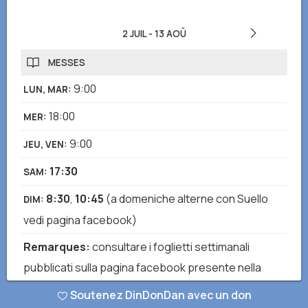
2 JUIL
-
13 AOÛ
MESSES
9:00
LUN, MAR
:
18:00
MER
:
9:00
JEU, VEN
:
17:30
SAM
:
8:30
,
10:45
(a domeniche alterne con Suello
DIM
:
vedi pagina facebook)
Remarques
:
consultare i foglietti settimanali
pubblicati sulla pagina facebook presente nella
sezione DATI
Soutenez DinDonDan avec un don