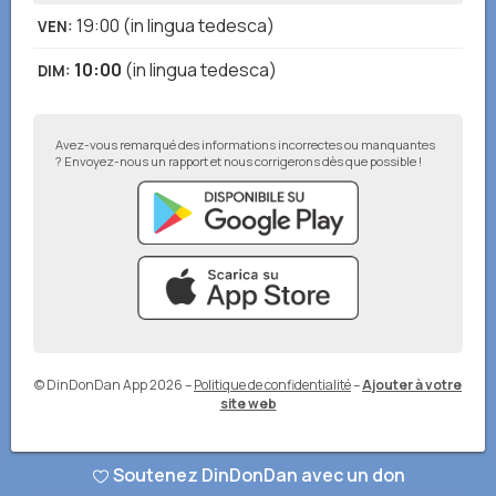
19:00
(in lingua tedesca)
VEN
:
10:00
(in lingua tedesca)
DIM
:
Avez-vous remarqué des informations incorrectes ou manquantes
? Envoyez-nous un rapport et nous corrigerons dès que possible !
© DinDonDan App 2026
–
Politique de confidentialité
–
Ajouter à votre
site web
Soutenez DinDonDan avec un don