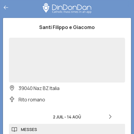
Santi Filippo e Giacomo
39040 Naz BZ Italia
Rito romano
2 JUIL
-
14 AOÛ
MESSES