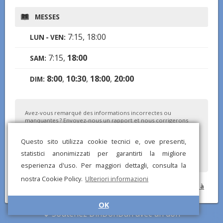
MESSES
7:15, 18:00
LUN - VEN:
7:15,
18:00
SAM:
8:00
,
10:30
,
18:00
,
20:00
DIM:
Avez-vous remarqué des informations incorrectes ou
manquantes ? Envoyez-nous un rapport et nous corrigerons
dès que possible !
Questo sito utilizza cookie tecnici e, ove presenti,
statistici anonimizzati per garantirti la migliore
esperienza d'uso. Per maggiori dettagli, consulta la
nostra Cookie Policy.
Ulteriori informazioni
© DinDonDan App 2026 –
Politique de confidentialité
–
Ajouter à
votre site web
OK
Soutenez DinDonDan avec un don