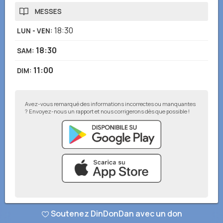
MESSES
18:30
LUN - VEN
:
18:30
SAM
:
11:00
DIM
:
Avez-vous remarqué des informations incorrectes ou manquantes
? Envoyez-nous un rapport et nous corrigerons dès que possible !
© DinDonDan App 2026
–
Politique de confidentialité
–
Ajouter à votre
Soutenez DinDonDan avec un don
site web