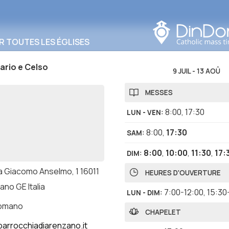
Rechercher dans cette
zone
R TOUTES LES ÉGLISES
ario e Celso
9 JUIL
-
13 AOÛ
MESSES
8:00
,
17:30
LUN - VEN
:
8:00
,
17:30
SAM
:
8:00
,
10:00
,
11:30
,
17:
DIM
:
a Giacomo Anselmo, 1 16011
HEURES D'OUVERTURE
no GE Italia
7:00-12:00
,
15:30
LUN - DIM
:
romano
CHAPELET
arrocchiadiarenzano.it