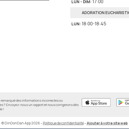
17:00
LUN - DIM
:
ADORATION EUCHARIST
18:00-18:45
LUN
:
remarqué des informations incorrectes ou
 ? Envoyez-nous un rapport et nous corrigerons dès
e !
© DinDonDan App 2026
–
Politique de confidentialité
–
Ajouter à votre site web