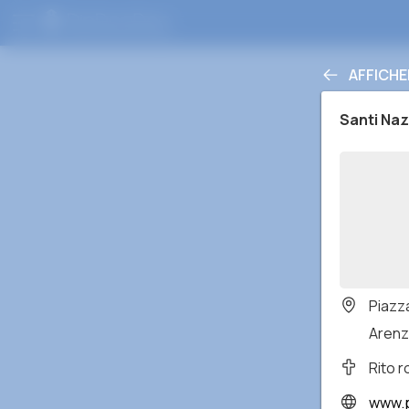
AFFICHE
Santi Naz
Piazz
Arenza
Rito 
www.p