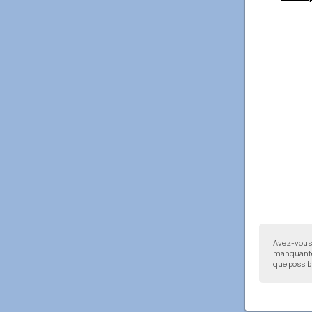
Avez-vous 
manquantes
que possibl