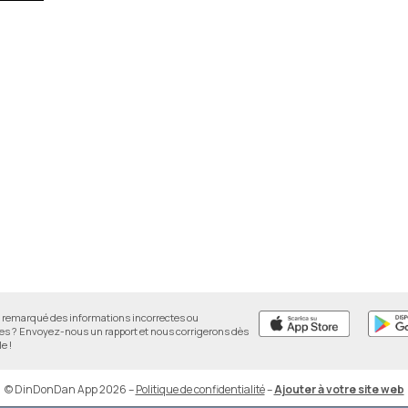
remarqué des informations incorrectes ou
 ? Envoyez-nous un rapport et nous corrigerons dès
e !
© DinDonDan App 2026
–
Politique de confidentialité
–
Ajouter à votre site web