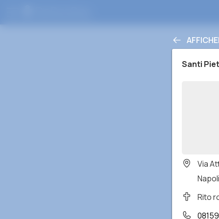
AFFICHE
Santi Pie
Via At
Napoli
Rito 
0815