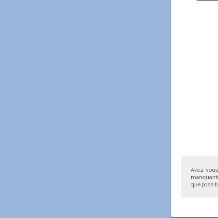
Avez-vous 
manquantes
que possibl