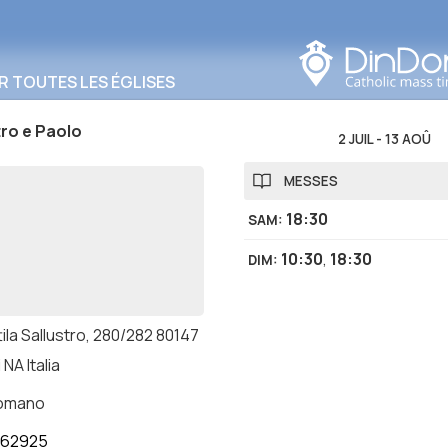
Rechercher dans cette
zone
R TOUTES LES ÉGLISES
tro e Paolo
2 JUIL
-
13 AOÛ
MESSES
18:30
SAM
:
10:30
,
18:30
DIM
:
tila Sallustro, 280/282 80147
 NA Italia
romano
962925