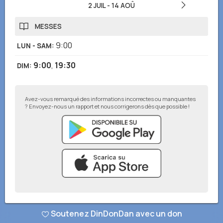
2 JUIL
-
14 AOÛ
MESSES
9:00
LUN - SAM
:
9:00
,
19:30
DIM
:
Avez-vous remarqué des informations incorrectes ou manquantes
? Envoyez-nous un rapport et nous corrigerons dès que possible !
© DinDonDan App 2026
–
Politique de confidentialité
–
Ajouter à votre
Soutenez DinDonDan avec un don
site web