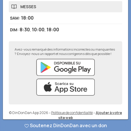
MESSES
18:00
SAM
:
8:30
,
10:00
,
18:00
DIM
:
Avez-vous remarqué des informations incorrectes ou manquantes
? Envoyez-nous un rapport et nous corrigerons dès que possible !
© DinDonDan App 2026
–
Politique de confidentialité
–
Ajouter à votre
site web
Soutenez DinDonDan avec un don