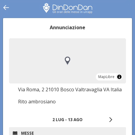
Annunciazione
MapLibre
MapLibre
Via Roma, 2 21010 Bosco Valtravaglia VA Italia
Rito ambrosiano
2 LUG - 13 AGO
MESSE