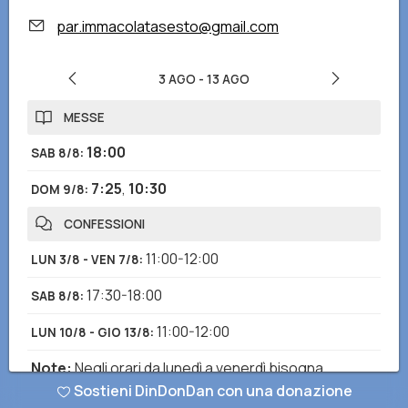
par.immacolatasesto@gmail.com
3 AGO
-
13 AGO
MESSE
18:00
SAB 8/8
:
7:25
,
10:30
DOM 9/8
:
CONFESSIONI
11:00-12:00
LUN 3/8 - VEN 7/8
:
17:30-18:00
SAB 8/8
:
11:00-12:00
LUN 10/8 - GIO 13/8
:
Note
:
Negli orari da lunedì a venerdì bisogna
Sostieni DinDonDan con una donazione
chiedere in Sacrestia.