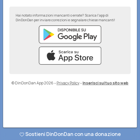
Hai notato informazioni mancanti o errate? Scarica l'app di
DinDonDan per inviare correzioni e segnalare chiese mancanti!
© DinDonDan App 2026
–
Privacy Policy
–
Inserisci sul tuo sito web
Sostieni DinDonDan con una donazione