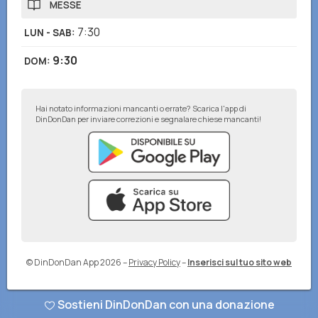
MESSE
7:30
LUN - SAB
:
9:30
DOM
:
Hai notato informazioni mancanti o errate? Scarica l'app di
DinDonDan per inviare correzioni e segnalare chiese mancanti!
© DinDonDan App 2026
–
Privacy Policy
–
Inserisci sul tuo sito web
Sostieni DinDonDan con una donazione