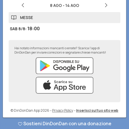
8 AGO
-
14 AGO
MESSE
18:00
SAB 8/8
:
Hai notato informazioni mancanti o errate? Scarica l'app di
DinDonDan per inviare correzioni e segnalare chiese mancanti!
© DinDonDan App 2026
–
Privacy Policy
–
Inserisci sul tuo sito web
Sostieni DinDonDan con una donazione