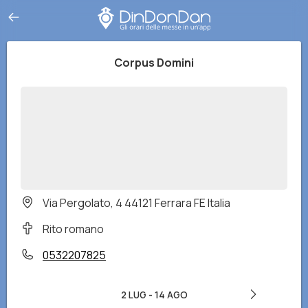
Corpus Domini
Via Pergolato, 4 44121 Ferrara FE Italia
Rito romano
0532207825
2 LUG
-
14 AGO