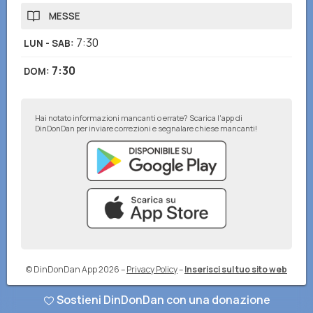
MESSE
7:30
LUN - SAB
:
7:30
DOM
:
Hai notato informazioni mancanti o errate? Scarica l'app di
DinDonDan per inviare correzioni e segnalare chiese mancanti!
© DinDonDan App 2026
–
Privacy Policy
–
Inserisci sul tuo sito web
Sostieni DinDonDan con una donazione