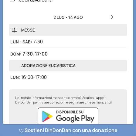
2 LUG
-
14 AGO
MESSE
7:30
LUN - SAB
:
7:30
,
17:00
DOM
:
ADORAZIONE EUCARISTICA
16:00-17:00
LUN
:
Hai notato informazioni mancanti o errate? Scarica l'app di
DinDonDan per inviare correzioni e segnalare chiese mancanti!
Sostieni DinDonDan con una donazione