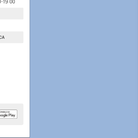
0-19:00
CA