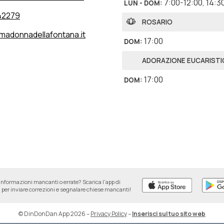
7:00-12:00
,
14:3
LUN - DOM
:
42279
ROSARIO
madonnadellafontana.it
17:00
DOM
:
ADORAZIONE EUCARISTI
17:00
DOM
:
informazioni mancanti o errate? Scarica l'app di
per inviare correzioni e segnalare chiese mancanti!
© DinDonDan App 2026
–
Privacy Policy
–
Inserisci sul tuo sito web