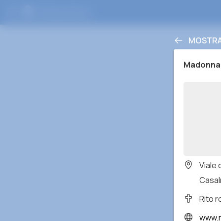
MOSTRA 
Madonna 
Viale 
Casal
Rito 
www.m