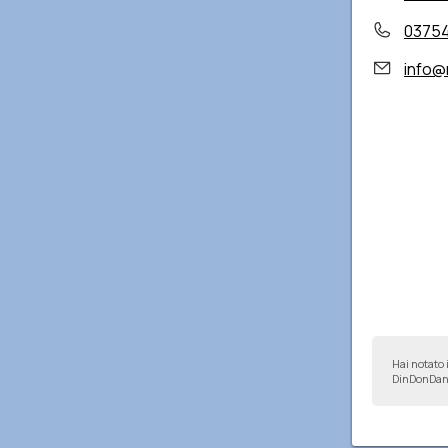
0375
info@
Hai notato 
DinDonDan 