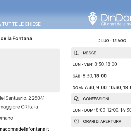
Cerca in questa zona
TUTTE LE CHIESE
della Fontana
2 LUG
-
13 AGO
MESSE
8:30
,
18:00
LUN - VEN
:
8:30
,
18:00
SAB
:
7:30
,
9:00
,
10:30
,
18:
DOM
:
del Santuario, 2 26041
CONFESSIONI
maggiore CR Italia
8:00-12:00
,
14:3
LUN - DOM
:
romano
ORARI DI APERTURA
adonnadellafontana.it