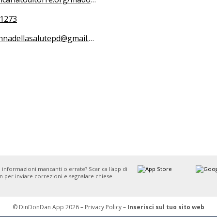
1273
adellasalutepd@gmail.com
 informazioni mancanti o errate? Scarica l'app di
 per inviare correzioni e segnalare chiese
© DinDonDan App 2026 –
Privacy Policy
–
Inserisci sul tuo sito web