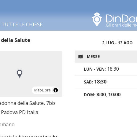
Cerca in questa zona
TUTTE LE CHIESE
della Salute
2 LUG - 13 AGO
MESSE
18:30
LUN - VEN:
18:30
SAB:
MapLibre
MapLibre
8:00
,
10:00
DOM:
donna della Salute, 7bis
 Padova PD Italia
romano
riatoditorre.org/madonna-della-salute