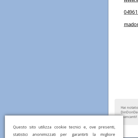
04961
madonn
Hai notato
DinDonDan
mancanti!
Questo sito utilizza cookie tecnici e, ove presenti,
statistici anonimizzati per garantirti la migliore