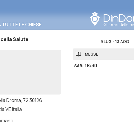
Cerca in questa zona
TUTTE LE CHIESE
della Salute
9 LUG
-
13 AGO
MESSE
18:30
SAB
:
ella Droma, 72 30126
a VE Italia
romano