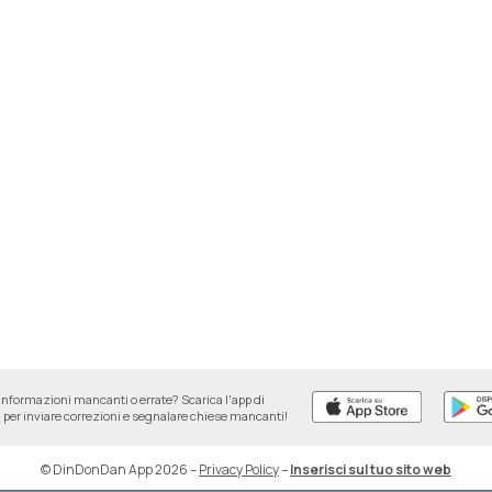
informazioni mancanti o errate? Scarica l'app di
per inviare correzioni e segnalare chiese mancanti!
© DinDonDan App 2026
–
Privacy Policy
–
Inserisci sul tuo sito web