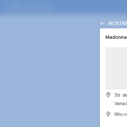
MOSTRA 
Madonna 
Str. d
Venezi
Rito 