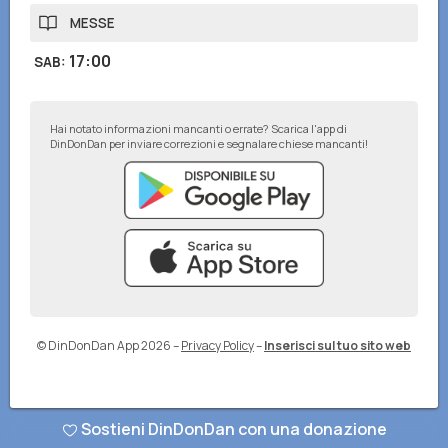
MESSE
17:00
SAB
:
Hai notato informazioni mancanti o errate? Scarica l'app di
DinDonDan per inviare correzioni e segnalare chiese mancanti!
© DinDonDan App 2026
–
Privacy Policy
–
Inserisci sul tuo sito web
Sostieni DinDonDan con una donazione