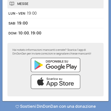
MESSE
19:00
LUN - VEN
:
19:00
SAB
:
10:00
,
19:00
DOM
:
Hai notato informazioni mancanti o errate? Scarica l'app di
DinDonDan per inviare correzioni e segnalare chiese mancanti!
© DinDonDan App 2026
–
Privacy Policy
–
Inserisci sul tuo sito web
Sostieni DinDonDan con una donazione