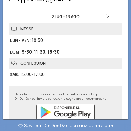
2 LUG
-
13 AGO
MESSE
18:30
LUN - VEN
:
9:30
,
11:30
,
18:30
DOM
:
CONFESSIONI
15:00-17:00
SAB
:
Hai notato informazioni mancanti o errate? Scarica l'app di
DinDonDan per inviare correzioni e segnalare chiese mancanti!
Sostieni DinDonDan con una donazione