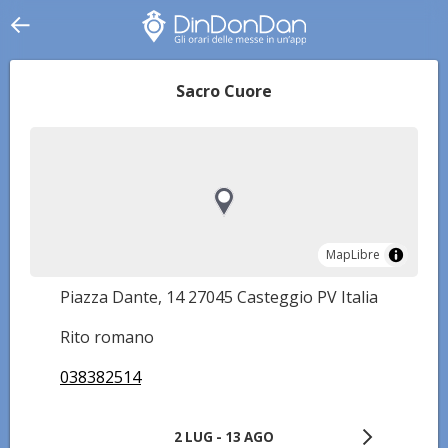
Sacro Cuore
MapLibre
MapLibre
Piazza Dante, 14 27045 Casteggio PV Italia
Rito romano
038382514
2 LUG - 13 AGO