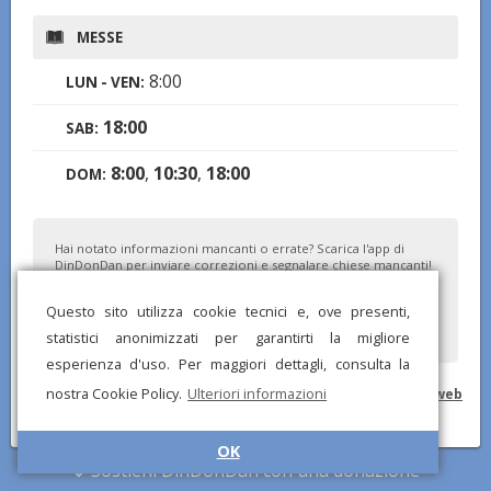
MESSE
8:00
LUN - VEN:
18:00
SAB:
8:00
,
10:30
,
18:00
DOM:
Hai notato informazioni mancanti o errate? Scarica l'app di
DinDonDan per inviare correzioni e segnalare chiese mancanti!
Questo sito utilizza cookie tecnici e, ove presenti,
statistici anonimizzati per garantirti la migliore
esperienza d'uso. Per maggiori dettagli, consulta la
nostra Cookie Policy.
Ulteriori informazioni
© DinDonDan App 2026 –
Privacy Policy
–
Inserisci sul tuo sito web
OK
Sostieni DinDonDan con una donazione