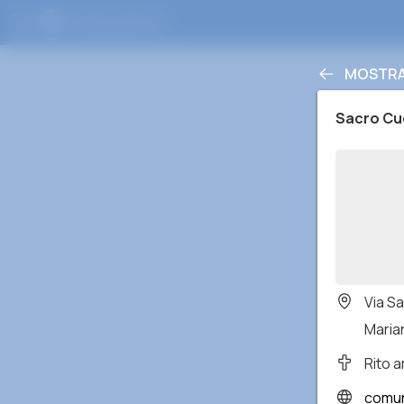
MOSTRA 
Sacro Cu
Via S
Maria
Rito 
comun