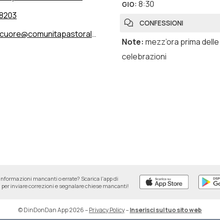
8:30
GIO
:
8203
CONFESSIONI
ore@comunitapastoralemariano.it
Note
:
mezz’ora prima delle
celebrazioni
informazioni mancanti o errate? Scarica l'app di
per inviare correzioni e segnalare chiese mancanti!
© DinDonDan App 2026
–
Privacy Policy
–
Inserisci sul tuo sito web