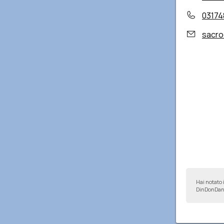
03174
sacrocu
Hai notato 
DinDonDan 