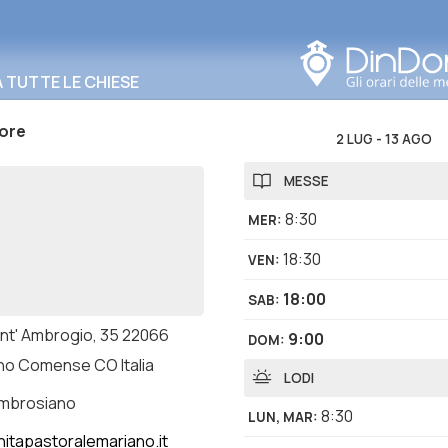
Cerca in questa zona
TUTTE LE CHIESE
ore
2 LUG
-
13 AGO
MESSE
8:30
MER
:
18:30
VEN
:
18:00
SAB
:
ant' Ambrogio, 35 22066
9:00
DOM
:
no Comense CO Italia
LODI
ambrosiano
8:30
LUN, MAR
:
itapastoralemariano.it