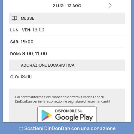
2 LUG
-
13 AGO
MESSE
19:00
LUN - VEN
:
19:00
SAB
:
8:00
,
11:00
DOM
:
ADORAZIONE EUCARISTICA
18:00
GIO
:
Hai notato informazioni mancanti o errate? Scarica l'app di
DinDonDan per inviare correzioni e segnalare chiese mancanti!
Sostieni DinDonDan con una donazione