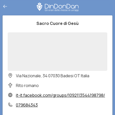
Sacro Cuore di Gesù
Via Nazionale, 34 07030 Badesi OT Italia
Rito romano
it-it.facebook.com/groups/1092113544198798/
079684343