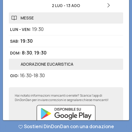
2 LUG
-
13 AGO
MESSE
19:30
LUN - VEN
:
19:30
SAB
:
8:30
,
19:30
DOM
:
ADORAZIONE EUCARISTICA
16:30-18:30
GIO
:
Hai notato informazioni mancanti o errate? Scarica l'app di
DinDonDan per inviare correzioni e segnalare chiese mancanti!
Sostieni DinDonDan con una donazione