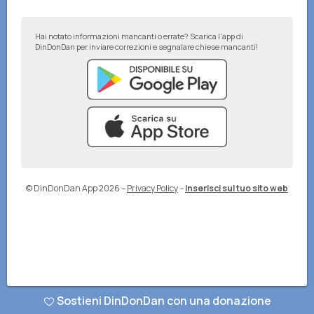
Hai notato informazioni mancanti o errate? Scarica l'app di
DinDonDan per inviare correzioni e segnalare chiese mancanti!
© DinDonDan App 2026
–
Privacy Policy
–
Inserisci sul tuo sito web
Sostieni DinDonDan con una donazione