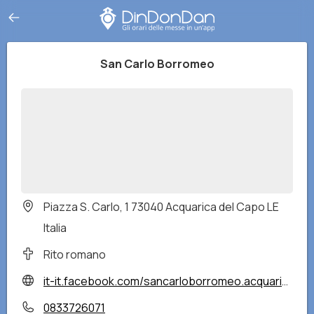
San Carlo Borromeo
Piazza S. Carlo, 1 73040 Acquarica del Capo LE
Italia
Rito romano
it-it.facebook.com/sancarloborromeo.acquarica/
0833726071