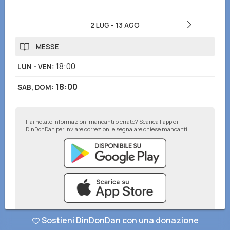
2 LUG
-
13 AGO
MESSE
18:00
LUN - VEN
:
18:00
SAB, DOM
:
Hai notato informazioni mancanti o errate? Scarica l'app di
DinDonDan per inviare correzioni e segnalare chiese mancanti!
Sostieni DinDonDan con una donazione