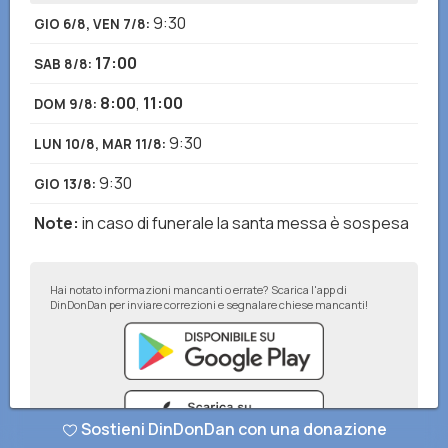
9:30
GIO 6/8, VEN 7/8
:
17:00
SAB 8/8
:
8:00
,
11:00
DOM 9/8
:
9:30
LUN 10/8, MAR 11/8
:
9:30
GIO 13/8
:
Note
:
in caso di funerale la santa messa è sospesa
Hai notato informazioni mancanti o errate? Scarica l'app di
DinDonDan per inviare correzioni e segnalare chiese mancanti!
Sostieni DinDonDan con una donazione