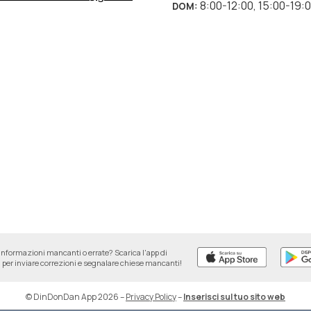
8:00-12:00
,
15:00-19:
DOM
:
informazioni mancanti o errate? Scarica l'app di
per inviare correzioni e segnalare chiese mancanti!
© DinDonDan App 2026
–
Privacy Policy
–
Inserisci sul tuo sito web