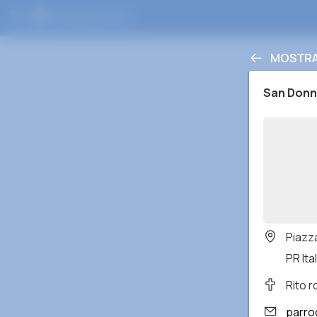
MOSTRA 
San Donn
Piazz
PR Ital
Rito 
parro