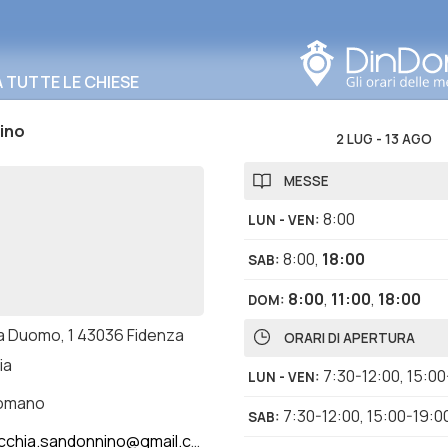
Cerca in questa zona
TUTTE LE CHIESE
ino
2 LUG
-
13 AGO
MESSE
8:00
LUN - VEN
:
8:00
,
18:00
SAB
:
8:00
,
11:00
,
18:00
DOM
:
a Duomo, 1 43036 Fidenza
ORARI DI APERTURA
ia
7:30-12:00
,
15:00
LUN - VEN
:
romano
7:30-12:00
,
15:00-19:0
SAB
:
cchia.sandonnino@gmail.com