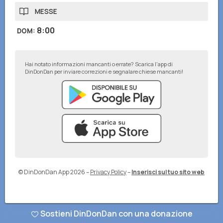
MESSE
8:00
DOM
:
Hai notato informazioni mancanti o errate? Scarica l'app di
DinDonDan per inviare correzioni e segnalare chiese mancanti!
© DinDonDan App 2026
–
Privacy Policy
–
Inserisci sul tuo sito web
Sostieni DinDonDan con una donazione